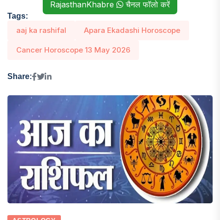
RajasthanKhabre
चैनल फॉलो करें
Tags:
aaj ka rashifal
Apara Ekadashi Horoscope
Cancer Horoscope 13 May 2026
Share: