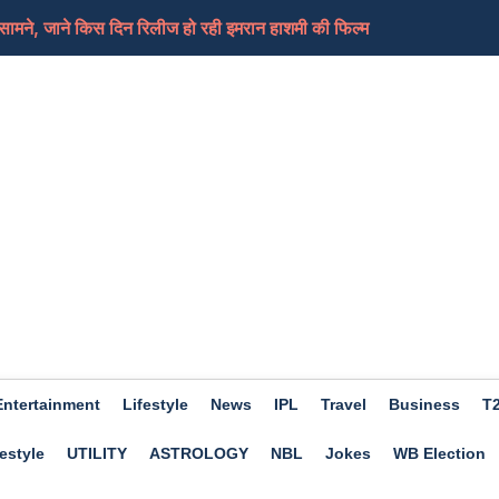
ने, जाने किस दिन रिलीज हो रही इमरान हाशमी की फिल्म
जनरल और स्पेशलिस्ट ऑफिसर पदों पर जल्दी करें आवेदन, आखिरी...
बिन की कमी के ये हैं गंभीर लक्षण
के पदों के लिए भर्ती, कर सकते हैं आप भी आवेदन
 कॉन्स्टेबल के 734 पदों पर आवेदन करने की लास्ट डेट बढ़ी आग...
Entertainment
Lifestyle
News
IPL
Travel
Business
T
estyle
UTILITY
ASTROLOGY
NBL
Jokes
WB Election