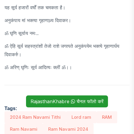
यह सूर्य हजारों वर्षों तक चमकता है।
अनुकंपाय मां भक्त्या गृहाणाध्र्य दिवाकर।
ॐ घृणि सूर्याय नमः..
ॐ ऐहि सूर्य सहस्त्रांशों तेजो राशे जगत्पते अनुकंपयेम भक्त्ये गृहाणार्घय
दिवाकर्रु।
ॐ अरिण् घृणिः सूर्य आदित्यः क्लीं ॐ।।
RajasthanKhabre
चैनल फॉलो करें
Tags:
2024 Ram Navami Tithi
Lord ram
RAM
Ram Navami
Ram Navami 2024