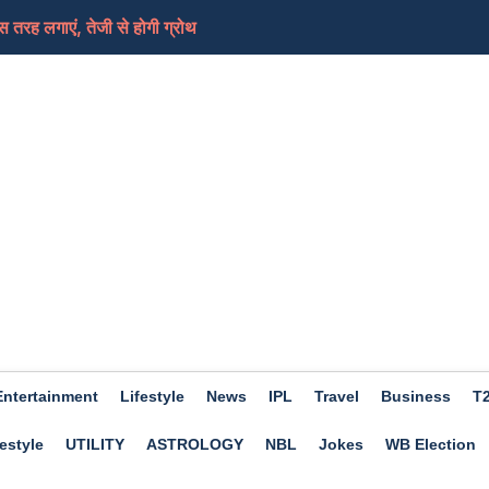
इस तरह लगाएं, तेजी से होगी ग्रोथ
- 3 साल से भटक रहा हूं, उत्तराखंड में नहीं मिल रही...
्ट पर दिखे गोविंदा, पत्नी सुनीता लगा चुकी हैं कई बा...
ल्ली के छात्रों से बातचीत करते हुए पीएम मोदी का म...
 ऑफिसर के 206 पदों के लिए 26 अगस्त तक करें अप्लाई, जानें...
Entertainment
Lifestyle
News
IPL
Travel
Business
T
estyle
UTILITY
ASTROLOGY
NBL
Jokes
WB Election