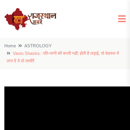
Home
ASTROLOGY
Vastu Shastra : पति-पत्नी की बनती नहीं; होती है लड़ाई, तो बेडरूम में
लगा दें ये दो तस्वीरें