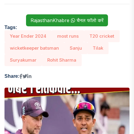
RajasthanKhabre
चैनल फॉलो करें
Tags:
Year Ender 2024
most runs
T20 cricket
wicketkeeper batsman
Sanju
Tilak
Suryakumar
Rohit Sharma
Share: