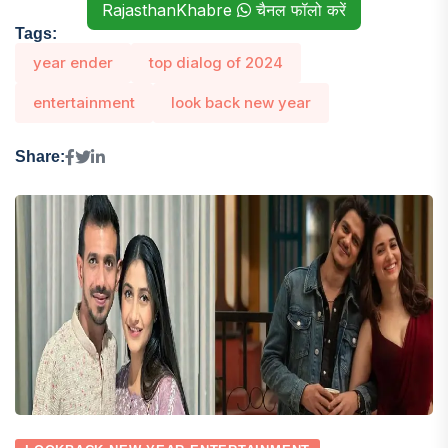
RajasthanKhabre
चैनल फॉलो करें
Tags:
year ender
top dialog of 2024
entertainment
look back new year
Share: