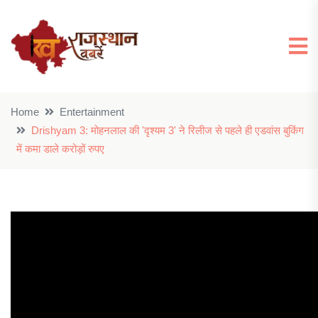
Home
Entertainment
Drishyam 3: मोहनलाल की 'दृश्यम 3' ने रिलीज से पहले ही एडवांस बुकिंग
में कमा डाले करोड़ों रुपए