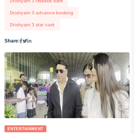
Drishyam 3 release date
Drishyam 3 advance booking
Drishyam 3 star cast
Share:
ENTERTAINMENT