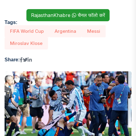
RajasthanKhabre
चैनल फॉलो करें
Tags:
FIFA World Cup
Argentina
Messi
Miroslav Klose
Share: