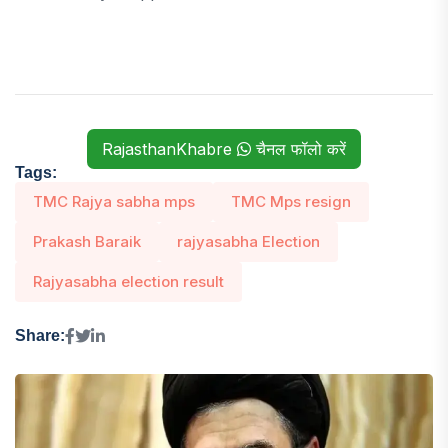
RajasthanKhabre
चैनल फॉलो करें
Tags:
TMC Rajya sabha mps
TMC Mps resign
Prakash Baraik
rajyasabha Election
Rajyasabha election result
Share: