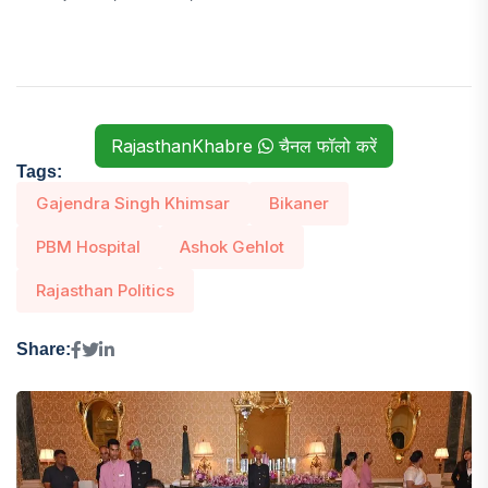
RajasthanKhabre
चैनल फॉलो करें
Tags:
Gajendra Singh Khimsar
Bikaner
PBM Hospital
Ashok Gehlot
Rajasthan Politics
Share: