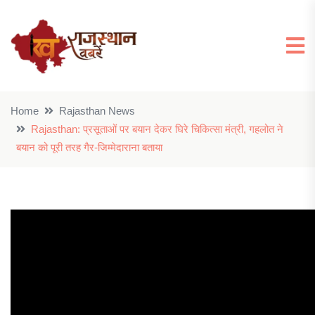
Home
Rajasthan News
Rajasthan: प्रसूताओं पर बयान देकर घिरे चिकित्सा मंत्री, गहलोत ने
बयान को पूरी तरह गैर-जिम्मेदाराना बताया