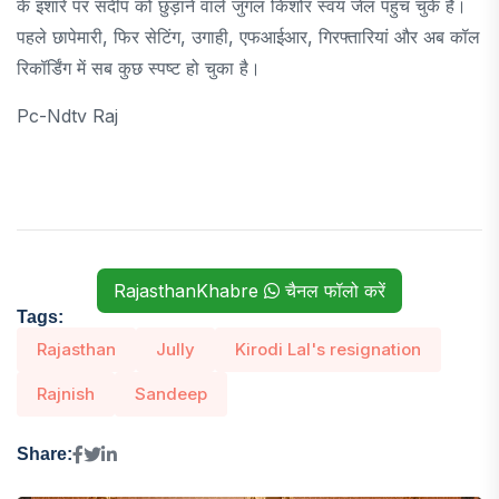
के इशारे पर संदीप को छुड़ाने वाले जुगल किशोर स्वयं जेल पहुंच चुके हैं।
पहले छापेमारी, फिर सेटिंग, उगाही, एफआईआर, गिरफ्तारियां और अब कॉल
रिकॉर्डिंग में सब कुछ स्पष्ट हो चुका है।
Pc-Ndtv Raj
RajasthanKhabre
चैनल फॉलो करें
Tags:
Rajasthan
Jully
Kirodi Lal's resignation
Rajnish
Sandeep
Share: