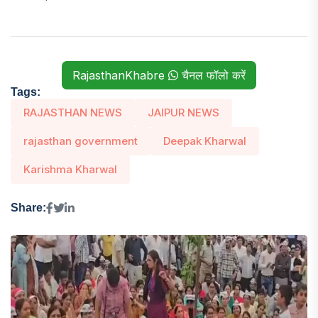
RajasthanKhabre
चैनल फॉलो करें
Tags:
RAJASTHAN NEWS
JAIPUR NEWS
rajasthan government
Deepak Kharwal
Karishma Kharwal
Share: