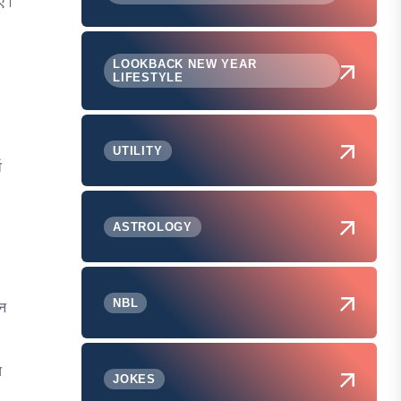
िए।
LOOKBACK NEW YEAR
LIFESTYLE
UTILITY
व
ASTROLOGY
NBL
शन
य
JOKES