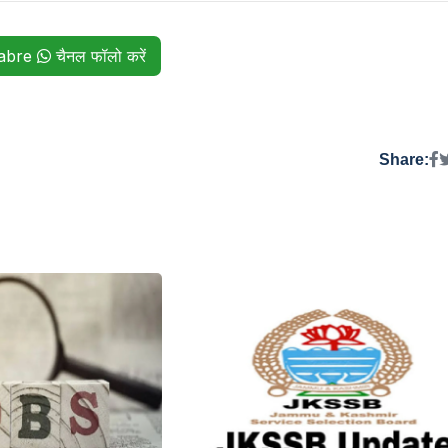
habre
चैनल फॉलो करें
Share: