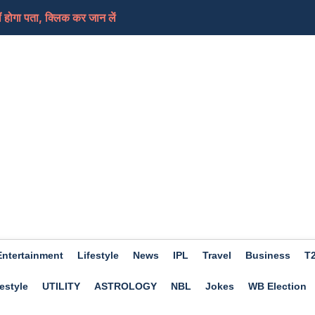
ीं होगा पता, क्लिक कर जान लें
ा करना चाहिए सेवन और किन से बनानी चाहिए दूरी
ान, घर में आएगी सुख, शांति और समृद्धि
हैं एकादशी पर किए गए व्रत का पुण्य, ध्यान रखें इन बा...
रवीना टंडन, कैमरे के सामने एक्ट्रेस ने ऐसा किया रिएक...
Entertainment
Lifestyle
News
IPL
Travel
Business
T
estyle
UTILITY
ASTROLOGY
NBL
Jokes
WB Election