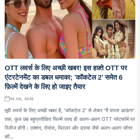
OTT लवर्स के लिए अच्छी खबर! इस हफ़्ते OTT पर
एंटरटेनमेंट का डबल धमाका; 'कॉकटेल 2' समेत 6
फ़िल्में देखने के लिए हो जाइए तैयार
04 JUL, 2026
मूवी लवर्स के लिए अच्छी खबर है, 'कॉकटेल 2' से लेकर 'मैं वापस आऊंगा'
तक, कुल छह बहुप्रतीक्षित फिल्में जल्द ही अलग-अलग OTT प्लेटफॉर्म पर
रिलीज होंगी। एक्शन, रोमांस, थ्रिलर और ड्रामा जैसे अलग-अलग जॉनर
की...