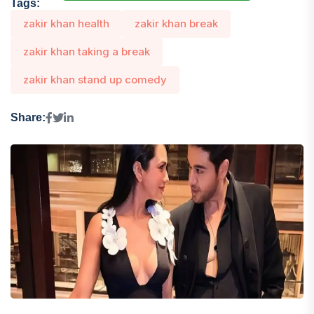
Tags:
zakir khan health
zakir khan break
zakir khan taking a break
zakir khan stand up comedy
Share: